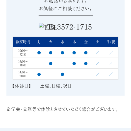
お電話から承ります。
お気軽にご相談ください。
03-3572-1715
診療時間
月
火
水
木
金
土
日/祝
10:00～
●
●
●
●
●
／
／
12:30
14:00～
●
●
●
／
／
18:00
14:00～
●
●
／
／
20:00
【休診日】 土曜、日曜、祝日
※学会・公務等で休診とさせていただく場合がございます。